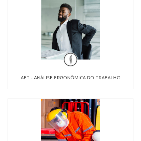
AET - ANÁLISE ERGONÔMICA DO TRABALHO